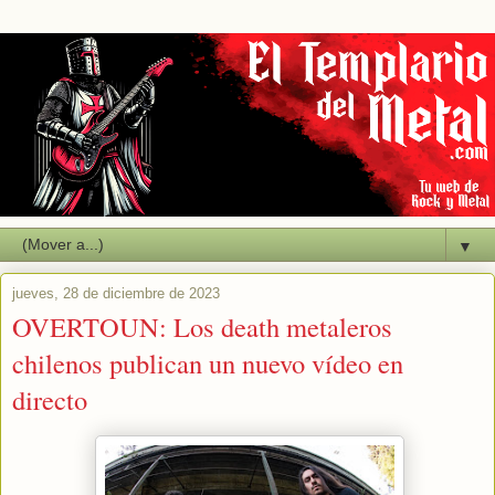
▼
jueves, 28 de diciembre de 2023
OVERTOUN: Los death metaleros
chilenos publican un nuevo vídeo en
directo