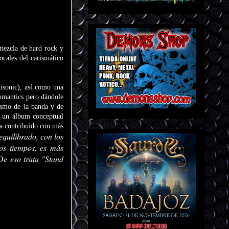
 mezcla de hard rock y
ocales del carismático
isonic), así como una
Romantics pero dándole
asmo de la banda y de
' un álbum conceptual
ha contribuido con más
quilibrado, con los
tos tiempos, es más
De eso trata "Stand