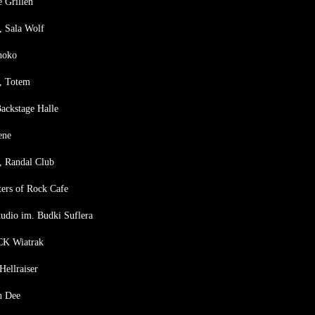
 Grillen
, Sala Wolf
hoko
, Totem
ackstage Halle
ene
a, Randal Club
sters of Rock Cafe
tudio im. Budki Suflera
 CK Wiatrak
Hellraiser
n Dee