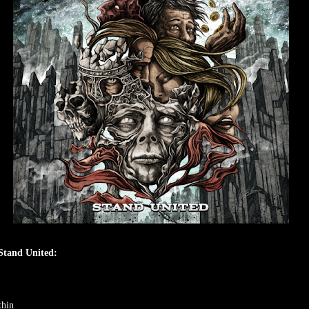
 Stand United:
thin