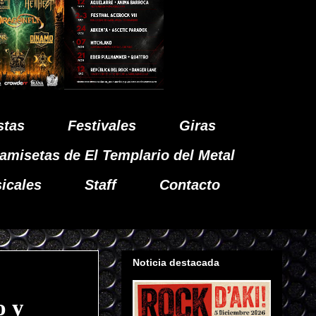
stas
Festivales
Giras
amisetas de El Templario del Metal
icales
Staff
Contacto
Noticia destacada
o y