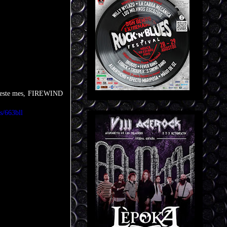
e este mes, FIREWIND
us/663bll