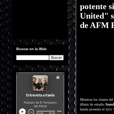
potente 
United" s
de AFM 
Buscar en la Web
Mientras los titanes d
álbum de estudio
Stand
banda presenta el lyric