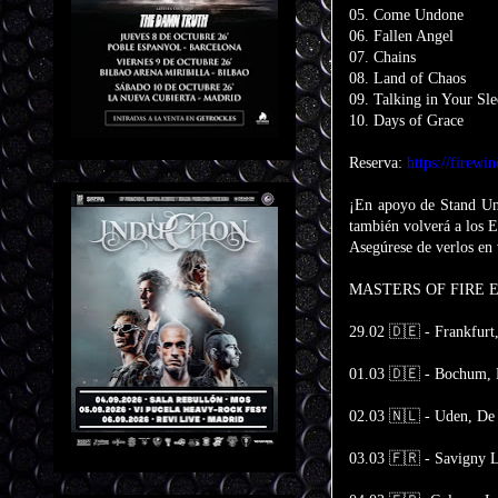
05. Come Undone
06. Fallen Angel
07. Chains
08. Land of Chaos
09. Talking in Your Sl
10. Days of Grace
Reserva:
https://firewi
¡En apoyo de Stand U
también volverá a los 
Asegúrese de verlos en 
MASTERS OF FIRE E
29.02 🇩🇪 - Frankfurt
01.03 🇩🇪 - Bochum, 
02.03 🇳🇱 - Uden, De
03.03 🇫🇷 - Savigny 