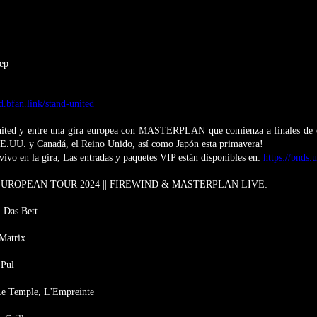
eep
nd.bfan.link/stand-united
nited y entre una gira europea con MASTERPLAN que comienza a finales d
EE.UU. y Canadá, el Reino Unido, así como Japón esta primavera!
vivo en la gira, Las entradas y paquetes VIP están disponibles en:
https://bnds.
UROPEAN TOUR 2024 || FIREWIND & MASTERPLAN LIVE:
, Das Bett
Matrix
 Pul
Le Temple, L'Empreinte