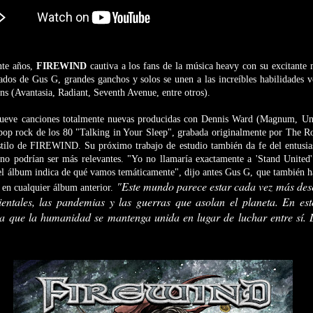
nte años,
FIREWIND
cautiva a los fans de la música heavy con su excitante
ados de Gus G, grandes ganchos y solos se unen a las increíbles habilidades v
ns (Avantasia, Radiant, Seventh Avenue, entre otros).
nueve canciones totalmente nuevas producidas con Dennis Ward (Magnum, Un
l pop rock de los 80 "Talking in Your Sleep", grabada originalmente por The 
stilo de FIREWIND. Su próximo trabajo de estudio también da fe del entusi
 no podrían ser más relevantes. "Yo no llamaría exactamente a 'Stand United
 del álbum indica de qué vamos temáticamente", dijo antes Gus G, que también 
"Este mundo parece estar cada vez más dese
e en cualquier álbum anterior.
entales, las pandemias y las guerras que asolan el planeta. En es
a que la humanidad se mantenga unida en lugar de luchar entre sí. 