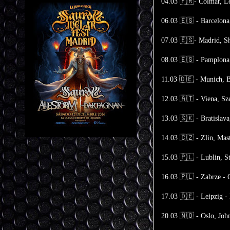
04.03 🇫🇷- Colmar, Le
06.03 🇪🇸 - Barcelona
07.03 🇪🇸- Madrid, S
08.03 🇪🇸 - Pamplona
11.03 🇩🇪 - Munich, B
12.03 🇦🇹 - Viena, Sz
13.03 🇸🇰 - Bratislav
14.03 🇨🇿 - Zlin, Ma
15.03 🇵🇱 - Lublin, S
16.03 🇵🇱 - Zabrze -
17.03 🇩🇪 - Leipzig - 
20.03 🇳🇴 - Oslo, Joh