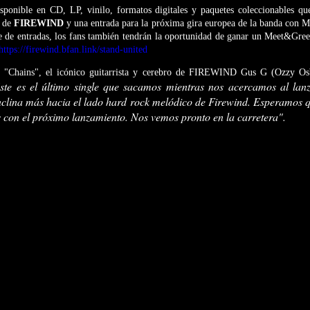
sponible en CD, LP, vinilo, formatos digitales y paquetes coleccionables que
e de
FIREWIND
y una entrada para la próxima gira europea de la banda c
 de entradas, los fans también tendrán la oportunidad de ganar un Meet&Greet
https://firewind.bfan.link/stand-united
, "Chains", el icónico guitarrista y cerebro de FIREWIND Gus G (Ozzy O
te es el último single que sacamos mientras nos acercamos al lan
nclina más hacia el lado hard rock melódico de Firewind. Esperamos qu
 con el próximo lanzamiento. Nos vemos pronto en la carretera".