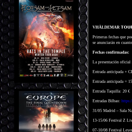
VHÄLDEMAR 𝗧𝗢𝗨𝗥 
Primeras fechas que po
se anunciarán en cuant
Fechas confirmadas:
La presentación oficial
Entrada anticipada + C
Entrada anticipada = 15
Entrada Taquilla: 20 €
Entradas Bilbao:
https:
31/05 Madrid – Sala N
13-15/06 Festival Z L
07-10/08 Festival Leye