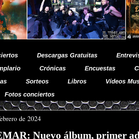
iertos
Descargas Gratuitas
Entrevi
mplario
Crónicas
Encuestas
C
as
Sorteos
Libros
Vídeos Mus
Fotos conciertos
febrero de 2024
AR: Nuevo álbum, primer ade