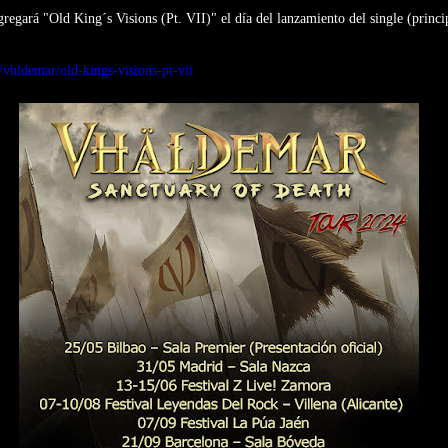
agregará "Old King´s Visions (Pt. VII)" el día del lanzamiento del single (princ
./vhldemar/old-kings-visions-pt-vii