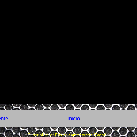
ente
Inicio
Suscribirse a:
Enviar comentarios (Atom)