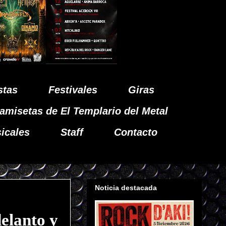
stas
Festivales
Giras
amisetas de El Templario del Metal
icales
Staff
Contacto
Noticia destacada
lanto y