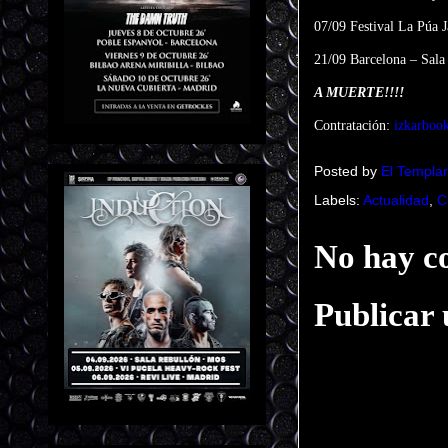
07/09 Festival La Púa 
21/09 Barcelona – Sal
A MUERTE!!!!
Contratación:
izkarboo
Posted by
El Templar
Labels:
Actualidad
,
C
No hay c
Publicar