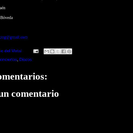
Jaén
a Bóveda
king@gmail.com
io del Metal
onciertos
,
Discos
omentarios:
 un comentario