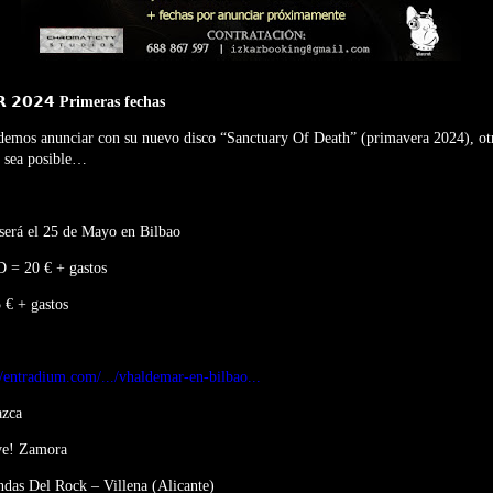
𝟬𝟮𝟰 Primeras fechas
demos anunciar con su nuevo disco “Sanctuary Of Death” (primavera 2024), otr
o sea posible…
 será el 25 de Mayo en Bilbao
D = 20 € + gastos
 € + gastos
//entradium.com/.../vhaldemar-en-bilbao...
azca
ive! Zamora
ndas Del Rock – Villena (Alicante)