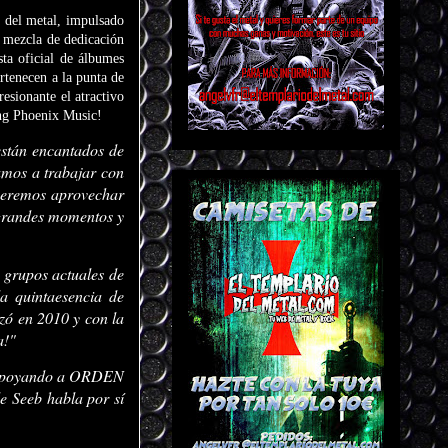
 del metal, impulsado
u mezcla de dedicación
sta oficial de álbumes
tenecen a la punta de
esionante el atractivo
ing Phoenix Music!
án encantados de
mos a trabajar con
queremos aprovechar
 grandes momentos y
rupos actuales de
a quintaesencia de
zó en 2010 y con la
a!"
r apoyando a ORDEN
e Seeb habla por sí