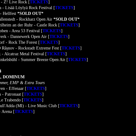
- Z! Live Rock [
TICKETS
]
a - Lisää Löylyä Rock Festival [
TICKETS
]
- Hellfest
*SOLD OUT*
llenstedt - Rockharz Open Air
*SOLD OUT*
lheim an der Ruhr - Castle Rock [
TICKETS
]
oben - Area 53 Festival [
TICKETS
]
erk - Dannewerk Open Air [
TICKETS
]
rf - Rock The Forest [
TICKETS
]
 Râșnov - Rockstadt Extreme Fest [
TICKETS
]
- Alcatraz Metal Festival [
TICKETS
]
inkelsbühl - Summer Breeze Open Air [
TICKETS
]
4
Z, DOMINUM
ammer, EMP & Extra Tours
en - Effenaar [
TICKETS
]
- Patronaat [
TICKETS
]
Le Trabendo [
TICKETS
]
ull'Adda (MI) - Live Music Club [
TICKETS
]
 Arena [
TICKETS
]