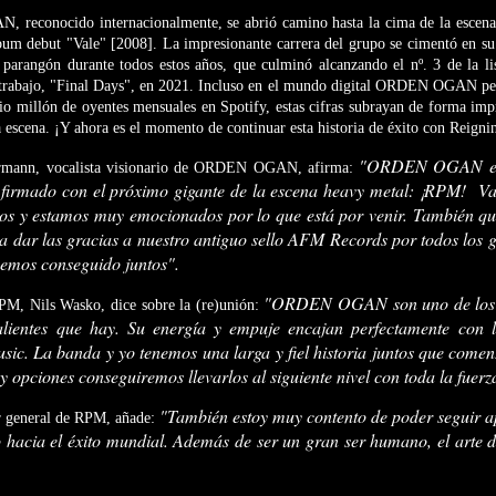
reconocido internacionalmente, se abrió camino hasta la cima de la escena
lbum debut "Vale" [2008]. La impresionante carrera del grupo se cimentó en s
n parangón durante todos estos años, que culminó alcanzando el nº. 3 de la li
trabajo, "Final Days", en 2021. Incluso en el mundo digital ORDEN OGAN per
o millón de oyentes mensuales en Spotify, estas cifras subrayan de forma impr
a escena. ¡Y ahora es el momento de continuar esta historia de éxito con Reign
"ORDEN OGAN est
ermann, vocalista visionario de ORDEN OGAN, afirma:
firmado con el próximo gigante de la escena heavy metal: ¡RPM! Va
gos y estamos muy emocionados por lo que está por venir. También 
a dar las gracias a nuestro antiguo sello AFM Records por todos los
hemos conseguido juntos".
"ORDEN OGAN son uno de los g
RPM, Nils Wasko, dice sobre la (re)unión:
lientes que hay. Su energía y empuje encajan perfectamente con l
ic. La banda y yo tenemos una larga y fiel historia juntos que comen
 opciones conseguiremos llevarlos al siguiente nivel con toda la fuerz
"También estoy muy contento de poder segui
or general de RPM, añade:
acia el éxito mundial. Además de ser un gran ser humano, el arte d