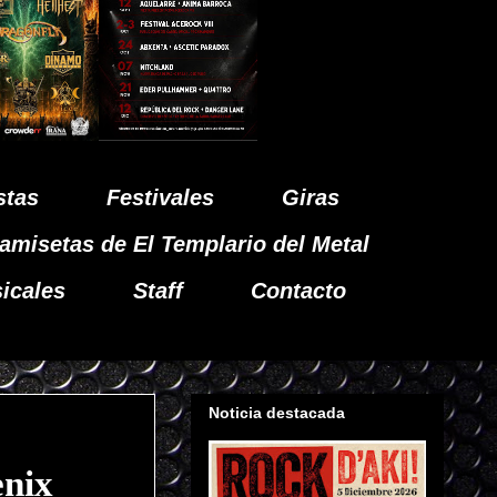
stas
Festivales
Giras
amisetas de El Templario del Metal
icales
Staff
Contacto
Noticia destacada
nix