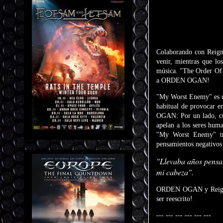
Colaborando con Reign
venir, mientras que 
música. "The Order Of F
a ORDEN OGAN!
"My Worst Enemy" es un
habitual de provocar e
OGAN: Por un lado, cue
apelan a los seres huma
"My Worst Enemy" tra
pensamientos negativos 
"Llevaba años pensan
mi cabeza".
ORDEN OGAN y Reigning 
ser reescrito!
--- --- --- --- --- ---