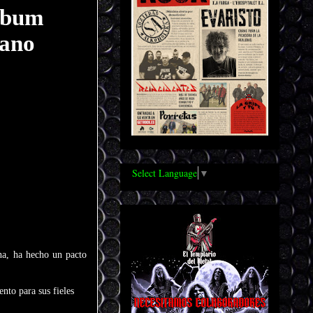
álbum
rano
Select Language
▼
ena, ha hecho un pacto
nto para sus fieles