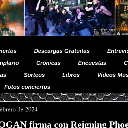
iertos
Descargas Gratuitas
Entrevi
mplario
Crónicas
Encuestas
C
as
Sorteos
Libros
Vídeos Mus
Fotos conciertos
febrero de 2024
GAN firma con Reigning Phoe