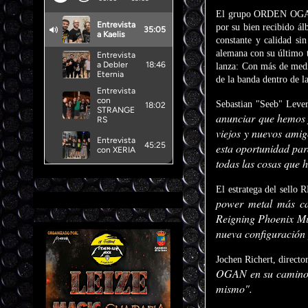
El grupo ORDEN OGAN, 
por su bien recibido á
constante y calidad si
alemana con su último 
lanza: Con más de medi
de la banda dentro de l
Sebastian "Seeb" Lev
anunciar que hemos 
viejos y nuevos ami
esta oportunidad par
todas las cosas que 
El estratega del sello 
power metal más ca
Reigning Phoenix Mus
nueva configuración y
Jochen Richert, direct
OGAN en su camino h
mismo".