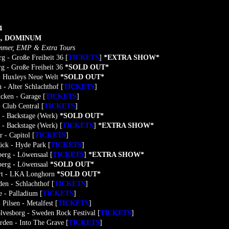
4
Z, DOMINUM
ammer, EMP & Extra Tours
 - Große Freiheit 36 [
TICKETS
]
*EXTRA SHOW*
 - Große Freiheit 36
*SOLD OUT*
- Huxleys Neue Welt
*SOLD OUT*
- Alter Schlachthof [
TICKETS
]
cken - Garage [
TICKETS
]
 Club Central [
TICKETS
]
 - Backstage (Werk)
*SOLD OUT*
- Backstage (Werk) [
TICKETS
]
*EXTRA SHOW*
 - Capitol [
TICKETS
]
ck - Hyde Park [
TICKETS
]
erg - Löwensaal [
TICKETS
]
*EXTRA SHOW*
erg - Löwensaal
*SOLD OUT*
art - LKA Longhorn
*SOLD OUT*
en - Schlachthof [
TICKETS
]
 - Palladium [
TICKETS
]
Pilsen - Metalfest [
TICKETS
]
lvesborg - Sweden Rock Festival [
TICKETS
]
den - Into The Grave [
TICKETS
]