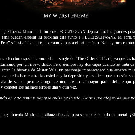
ing Phoenix Music, el futuro de ORDEN OGAN depara muchas grandes posibi
los fans pueden esperar su próxima gira junto a FEUERSCHWANZ en abril/
ear" saldrá a la venta este verano y marca el primer hito. No hay otro camino
a elección especial como primer single de "The Order Of Fear", ya que las ba
ntusiasmo por un nuevo disco. Pero siempre hay dos capas cuando se trata d
ntan la historia de Alister Vale, un personaje imperecedero que esparce muer
nos que luchan contra la ansiedad y la depresión y les dicen que no están sol
ta de ser el peor enemigo de uno mismo la mayor parte del tiempo po
y cometer los mismos errores una y otra vez.
do en este tema y siempre quise grabarlo. Ahora me alegro de que por
Phoenix Music: una alianza forjada para sacudir el mundo del metal. ¡El f