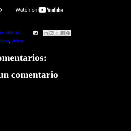
io del Metal
iscos
,
Videos
omentarios:
 un comentario