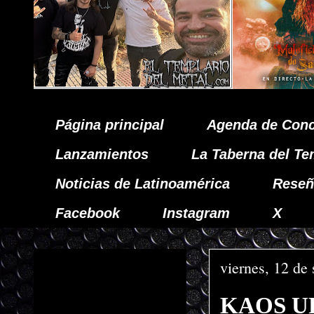
Página principal
Agenda de Conc
Lanzamientos
La Taberna del Te
Noticias de Latinoamérica
Reseñ
Facebook
Instagram
X
viernes, 12 de
KAOS URB