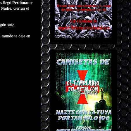
és llegó
Perdóname
 Nadie
, cierran el
ngún sitio.
el mundo te deje en