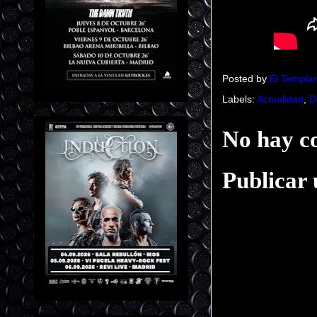
Posted by
El Templar
Labels:
Actualidad
,
D
No hay c
Publicar