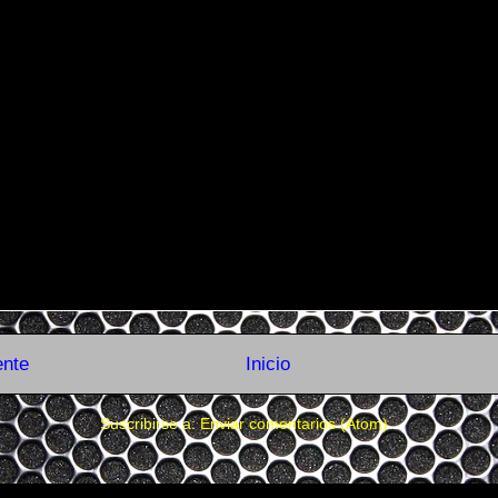
ente
Inicio
Suscribirse a:
Enviar comentarios (Atom)