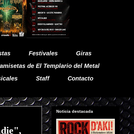
stas
Festivales
Giras
amisetas de El Templario del Metal
icales
Staff
Contacto
Noticia destacada
die",