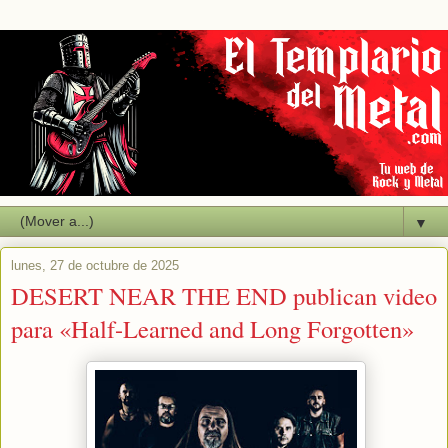
▼
lunes, 27 de octubre de 2025
DESERT NEAR THE END publican video
para «Half-Learned and Long Forgotten»