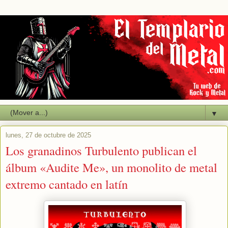
▼
lunes, 27 de octubre de 2025
Los granadinos Turbulento publican el
álbum «Audite Me», un monolito de metal
extremo cantado en latín