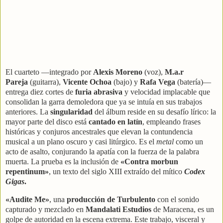
El cuarteto —integrado por
Alexis Moreno
(voz),
M.a.r
Pareja
(guitarra),
Vicente Ochoa
(bajo) y
Rafa Vega
(batería)—
entrega diez cortes de
furia abrasiva
y velocidad implacable que
consolidan la garra demoledora que ya se intuía en sus trabajos
anteriores. La
singularidad
del álbum reside en su desafío lírico: la
mayor parte del disco está
cantado en latín
, empleando frases
históricas y conjuros ancestrales que elevan la contundencia
musical a un plano oscuro y casi litúrgico. Es el
metal
como un
acto de asalto, conjurando la apatía con la fuerza de la palabra
muerta. La prueba es la inclusión de
«Contra morbun
repentinum»
, un texto del siglo XIII extraído del mítico
Codex
Gigas
.
«Audite Me»
, una
producción de Turbulento
con el sonido
capturado y mezclado en
Mandalati Estudios
de Maracena, es un
golpe de autoridad en la escena extrema. Este trabajo, visceral y