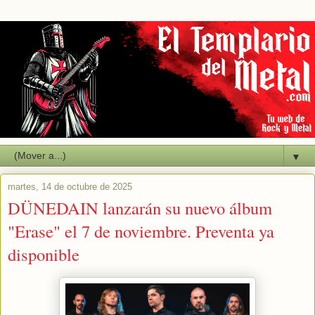
▼
martes, 14 de octubre de 2025
DÜNEDAIN lanzarán su nuevo álbum
"Erase" el 7 de noviembre. Preventa ya
disponible