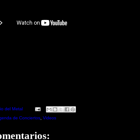
io del Metal
genda de Conciertos
,
Videos
omentarios: