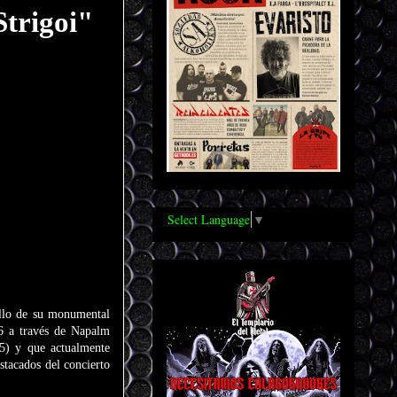
Strigoi"
Select Language
▼
illo de su monumental
26 a través de Napalm
15) y que actualmente
tacados del concierto