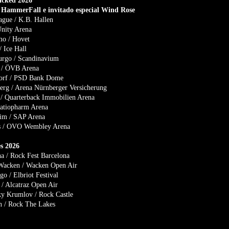
cked 2026
l HammerFall e invitado especial Wind Rose
gue / K.B. Hallen
Unity Arena
mo / Hovet
/ Ice Hall
urgo / Scandinavium
 / ÖVB Arena
dorf / PSD Bank Dome
rg / Arena Nürnberger Versicherung
 / Quarterback Immobilien Arena
atiopharm Arena
im / SAP Arena
s / OVO Wembley Arena
es 2026
a / Rock Fest Barcelona
Wacken / Wacken Open Air
 / Elbriot Festival
 / Alcatraz Open Air
y Krumlov / Rock Castle
n / Rock The Lakes