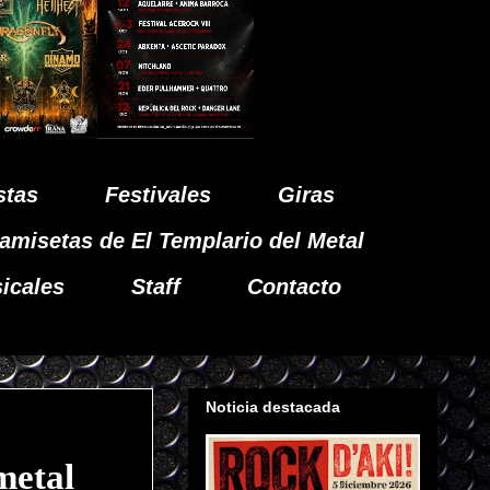
stas
Festivales
Giras
amisetas de El Templario del Metal
icales
Staff
Contacto
Noticia destacada
metal