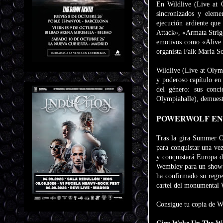
En Wildlive (Live at O
sincronizados y eleme
ejecución ardiente qu
Attack», «Armata Strig
emotivos como «Alive o
organista Falk Maria Sc
Wildlive (Live at Olym
y poderoso capítulo en
del género: sus conci
Olympiahalle), demuestr
POWERWOLF EN 
Tras la gira Summer Of
para conquistar una v
y conquistará Europa 
Wembley para un show e
ha confirmado su regre
cartel del monumental
Consigue tu copia de W