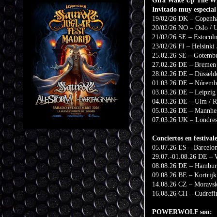
Gira Wake Up The Wi
Invitado muy especia
19/02/26 DK – Copenha
20/02/26 NO – Oslo / 
21/02/26 SE – Estocol
23/02/26 FI – Helsinki 
25.02.26 SE – Gotemb
27.02.26 DE – Bremen
28.02.26 DE – Düssel
01.03.26 DE – Núrembe
03.03.26 DE – Leipzig
04.03.26 DE – Ulm / R
05.03.26 DE – Mannhe
07.03.26 UK – Londre
Conciertos en festival
05.07.26 ES – Barcelon
29.07.-01.08.26 DE – 
08.08.26 DE – Hamburgo
09.08.26 BE – Kortrijk
14.08.26 CZ – Moravsk
16.08.26 CH – Cudrefi
POWERWOLF son: