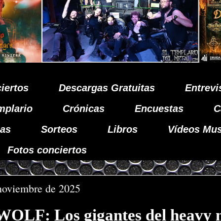
iertos
Descargas Gratuitas
Entrevi
mplario
Crónicas
Encuestas
C
as
Sorteos
Libros
Vídeos Mus
Fotos conciertos
 noviembre de 2025
F: Los gigantes del heavy 