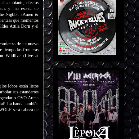
al cambiante, efectos
amas y una escena de
 The Night», «Amen &
mientras que momentos
íder Attila Dorn y el
l comienzo de un nuevo
 tiempo las fronteras
Con Wildlive (Live at
os lobos están listos
bolar sus estandartes
 legendario OVO Arena
etal! La banda también
ERWOLF será cabeza de