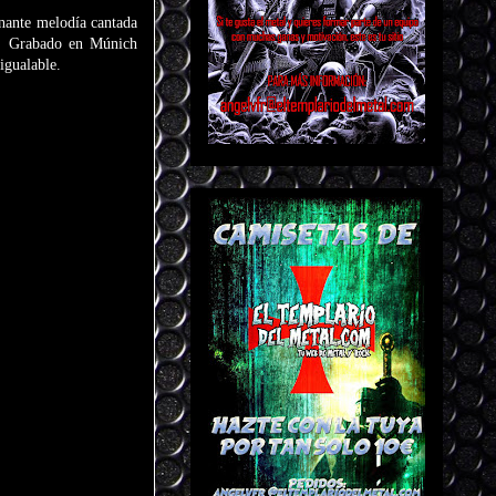
onante melodía cantada
to. Grabado en Múnich
gualable.