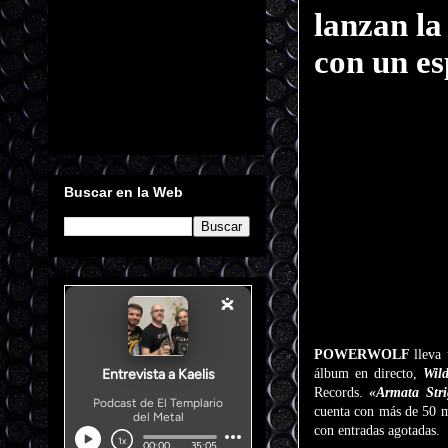
lanzan la
con un es
Buscar en la Web
POWERWOLF
lleva
álbum en directo,
Wild
Records.
«Armata Stri
cuenta con más de 50 m
con entradas agotadas.