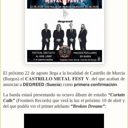
El próximo 22 de agosto llega a la localidad de
Castrillo de Murcia
(Burgos) el
𝐂𝐀𝐒𝐓𝐑𝐈𝐋𝐋𝐎
𝐌𝐄𝐓𝐀𝐋
𝐅𝐄𝐒𝐓
𝐕. del que acaban de
anunciar a
𝗗𝗘𝗚𝗥𝗘𝗘𝗗
(
𝗦𝘂𝗲𝗰𝗶𝗮
) como
𝗽𝗿𝗶𝗺𝗲𝗿𝗮
𝗰𝗼𝗻𝗳𝗶𝗿𝗺𝗮𝗰𝗶𝗼
𝗻.
La banda estará presentando su octavo álbum de estudio
“Curtain
Calls”
(Frontiers Records) que verá la luz el próximo 10 de abril y
del que podéis ver el primer adelanto
“Broken Dreams”
: