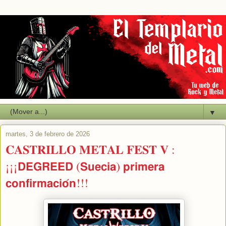
▼
martes, 3 de febrero de 2026
𝐂𝐀𝐒𝐓𝐑𝐈𝐋𝐋𝐎 𝐌𝐄𝐓𝐀𝐋 𝐅𝐄𝐒𝐓 𝐕 :
¡¡¡𝗗𝗘𝗚𝗥𝗘𝗘𝗗 (𝗦𝘂𝗲𝗰𝗶𝗮) 𝗽𝗿𝗶𝗺𝗲𝗿𝗮
𝗰𝗼𝗻𝗳𝗶𝗿𝗺𝗮𝗰𝗶𝗼́𝗻!!!