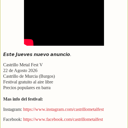
𝙀𝙨𝙩𝙚 𝙅𝙪𝙚𝙫𝙚𝙨 𝙣𝙪𝙚𝙫𝙤 𝙖𝙣𝙪𝙣𝙘𝙞𝙤.
Castrillo Metal Fest V
22 de Agosto 2026
Castrillo de Murcia (Burgos)
Festival gratuito al aire libre
Precios populares en barra
Mas info del festival:
Instagram:
https://www.instagram.com/castrillometalfest
Facebook:
https://www.facebook.com/castrillometalfest