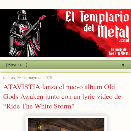
▼
martes, 26 de mayo de 2026
ATAVISTIA lanza el nuevo álbum Old
Gods Awaken junto con un lyric video de
“Ride The White Storm”