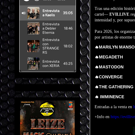
Tras una edición histór
cartel—
EVILLIVE
re
intensidad y, por supues
Para 2026, los organiz
por artistas de enorme t
🔥
MARILYN MANSO
🔥
MEGADETH
🔥
MASTODON
🔥
CONVERGE
🔥
THE GATHERING
🔥
IMMINENCE
Entradas a la venta en
h
+Info en
https://evilliv