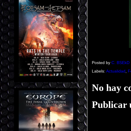
Posted by
C. BSEkD
Labels:
Actualidad
,
F
No hay c
Publicar