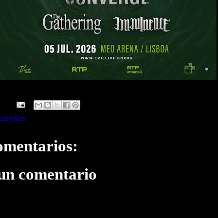
estivales
omentarios:
 un comentario