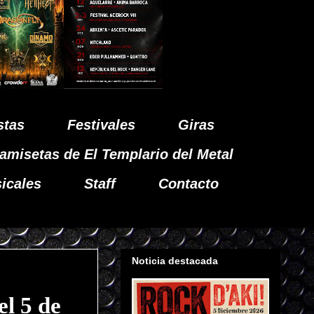
stas
Festivales
Giras
amisetas de El Templario del Metal
icales
Staff
Contacto
Noticia destacada
l 5 de