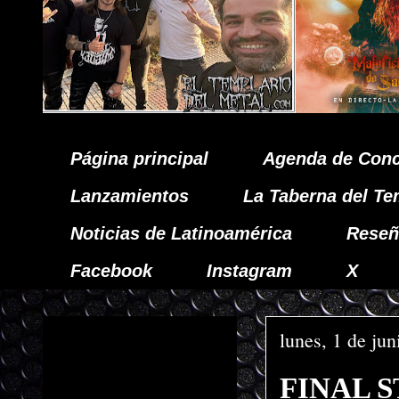
Página principal
Agenda de Conc
Lanzamientos
La Taberna del Te
Noticias de Latinoamérica
Reseñ
Facebook
Instagram
X
lunes, 1 de ju
FINAL ST