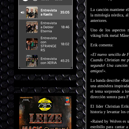
La canción mantiene el 
la mitología nórdica, 
anteriores.
Uno de los aspectos m
viking/folk metal Måneg
Erik comenta:
«El nuevo sencillo de 
Cuando Christian me pr
segundo! Una canción i
amigos!».
La banda describe «Rais
una atmósfera inspirad
el tema sorprende a lo
dirección sonora para 
El líder Christian Eri
historia y levantar los 
«Raised by Wolves es u
estribillo para cantar