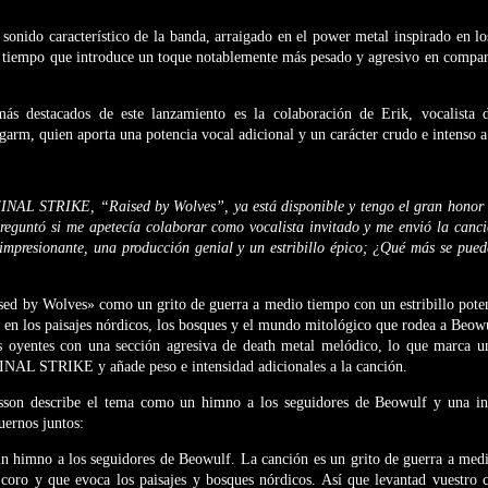
sonido característico de la banda, arraigado en el power metal inspirado en l
al tiempo que introduce un toque notablemente más pesado y agresivo en compar
ás destacados de este lanzamiento es la colaboración de Erik, vocalista 
arm, quien aporta una potencia vocal adicional y un carácter crudo e intenso a
FINAL STRIKE, “Raised by Wolves”, ya está disponible y tengo el gran honor d
eguntó si me apetecía colaborar como vocalista invitado y me envió la canci
mpresionante, una producción genial y un estribillo épico; ¿Qué más se pued
ed by Wolves» como un grito de guerra a medio tiempo con un estribillo potent
a en los paisajes nórdicos, los bosques y el mundo mitológico que rodea a Beo
s oyentes con una sección agresiva de death metal melódico, lo que marca u
FINAL STRIKE y añade peso e intensidad adicionales a la canción.
ksson describe el tema como un himno a los seguidores de Beowulf y una inv
cuernos juntos:
n himno a los seguidores de Beowulf. La canción es un grito de guerra a med
 a coro y que evoca los paisajes y bosques nórdicos. Así que levantad vuestro