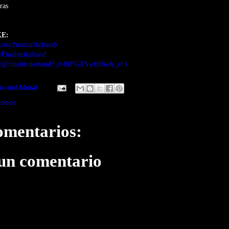
ras
KE:
com/finalstrikeband/
/Finalstrikeband
om/@finalstrikeband?_t=8fFGXSwfiHw&_r=1
io del Metal
ideos
omentarios:
 un comentario