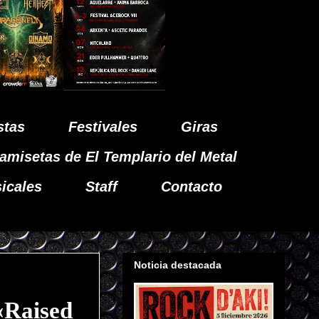
stas
Festivales
Giras
amisetas de El Templario del Metal
icales
Staff
Contacto
Noticia destacada
«Raised