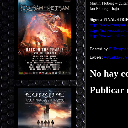
Martin Floberg – guitar
Jan Ekberg – bajo
Sigue a FINAL STRI
https://www.instagram.
https://m.facebook.com
https://www.tiktok.c
Posted by
El Templar
Labels:
Actualidad
,
V
No hay c
Publicar