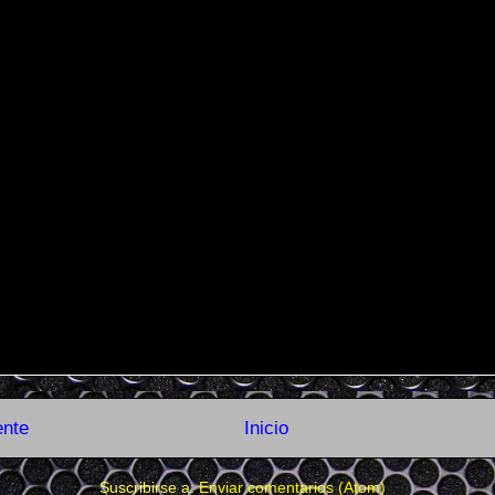
ente
Inicio
Suscribirse a:
Enviar comentarios (Atom)