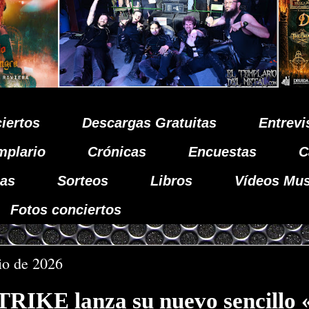
iertos
Descargas Gratuitas
Entrevi
mplario
Crónicas
Encuestas
C
as
Sorteos
Libros
Vídeos Mus
Fotos conciertos
nio de 2026
RIKE lanza su nuevo sencillo 