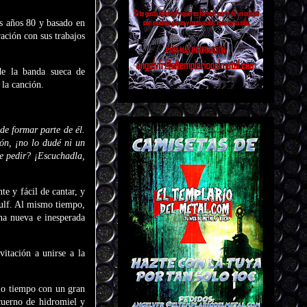
os años 80 y basado en
ación con sus trabajos
de la banda sueca de
 la canción.
e formar parte de él.
ón, ¡no lo dudé ni un
e pedir? ¡Escuchadla,
e y fácil de cantar, y
wulf. Al mismo tiempo,
na nueva e inesperada
itación a unirse a la
io tiempo con un gran
 cuerno de hidromiel y