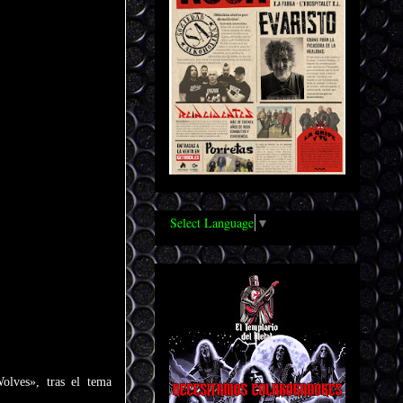
Select Language
▼
olves», tras el tema