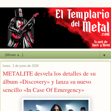
▼
lunes, 1 de junio de 2026
METALITE desvela los detalles de su
álbum «Discovery» y lanza su nuevo
sencillo «In Case Of Emergency»