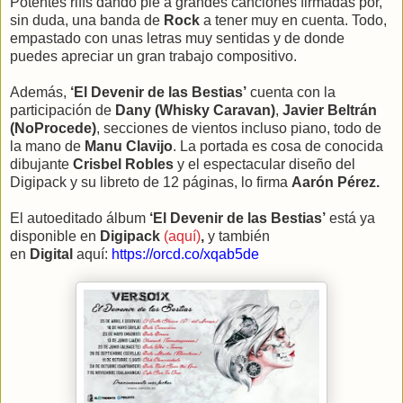
Potentes riffs dando pie a grandes canciones firmadas por,
sin duda, una banda de
Rock
a tener muy en cuenta. Todo,
empastado con unas letras muy sentidas y de donde
puedes apreciar un gran trabajo compositivo.
Además,
‘El Devenir de las Bestias’
cuenta con la
participación de
Dany (Whisky Caravan)
,
Javier Beltrán
(NoProcede)
, secciones de vientos incluso piano, todo de
la mano de
Manu Clavijo
. La portada es cosa de conocida
dibujante
Crisbel Robles
y el espectacular diseño del
Digipack y su libreto de 12 páginas, lo firma
Aarón Pérez.
El autoeditado álbum
‘El Devenir de las Bestias’
está ya
disponible en
Digipack
(aquí)
,
y también
en
Digital
aquí:
https://orcd.co/xqab5de