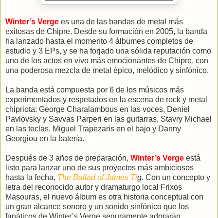
Winter’s Verge
es una de las bandas de metal más
exitosas de Chipre. Desde su formación en 2005, la banda
ha lanzado hasta el momento 4 álbumes completos de
estudio y 3 EPs, y se ha forjado una sólida reputación como
uno de los actos en vivo más emocionantes de Chipre, con
una poderosa mezcla de metal épico, melódico y sinfónico.
La banda está compuesta por 6 de los músicos más
experimentados y respetados en la escena de rock y metal
chipriota: George Charalambous en las voces, Deniel
Pavlovsky y Savvas Parperi en las guitarras, Stavry Michael
en las teclas, Miguel Trapezaris en el bajo y Danny
Georgiou en la batería.
Después de 3 años de preparación,
Winter’s Verge
está
listo para lanzar uno de sus proyectos más ambiciosos
hasta la fecha,
The Ballad of James Ti
g
. Con un concepto y
letra del reconocido autor y dramaturgo local Frixos
Masouras, el nuevo álbum es otra historia conceptual con
un gran alcance sonoro y un sonido sinfónico que los
fanáticos de Winter’s Verge seguramente adorarán.