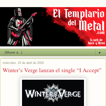
▼
miércoles, 15 de abril de 2020
Winter’s Verge lanzan el single “I Accept”