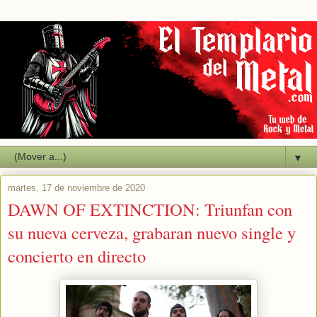
▼
martes, 17 de noviembre de 2020
DAWN OF EXTINCTION: Triunfan con
su nueva cerveza, grabaran nuevo single y
concierto en directo