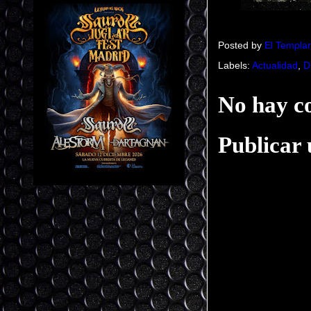
Posted by
El Templar
Labels:
Actualidad
,
D
No hay c
Publicar