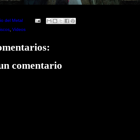
io del Metal
iscos
,
Videos
omentarios:
 un comentario