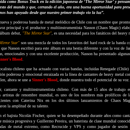
luida como Bonus Track en la edición japonesa de ‘The Mirror Star’ y pensa
resto del mundo y que, cerrando el año, era una buena oportunidad para pre
 nos han apoyado desde que nuestro primer trabajo vio la luz”.
nueva y poderosa banda de metal melódico de Chile con un nombre que pronto 
voz principal y el productor y multiinstrumentista Nasson (Chaos Magic) elab
u álbum debut,
"The Mirror Star"
, es una necesidad para los fanáticos del heavy 
Mirror Star"
son una mezcla de todos los favoritos del hard rock de la banda c
que Nasson escribió para este álbum es una bestia diferente y con la voz de J
tas, emocionales y con una excelente producción, Nasson ha presentado alguna
inner's Blood
.
calista chileno que ha actuado con varias bandas, incluidas Renegade (Chile)
ión poderosa y emocional enraizada en la línea de cantantes de heavy metal c
len, ahora se une a
Sinner's Blood
, donde muestra todo el potencial de su voz.
, cantante y multiinstrumentista chileno. Con más de 15 años de trabajo e
s artistas de renombre mundial, es uno de los nombres más prolíficos de l
cientes con Caterina Nix en los dos últimos lanzamientos de Chaos Magi
aron la amplitud de su talento.
 el bajista Nicolás Fischer, quien se ha desempeñado durante años como canta
e música progresiva y Guillermo Pereira, un baterista de clase mundial conocid
ndas de metal extremo, como Recrucide y VPS y como jugador de sesión p