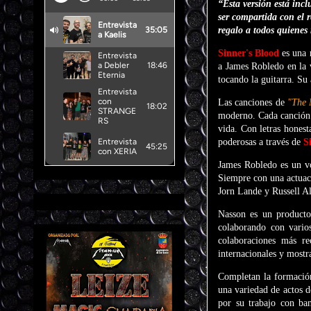
“Esta versión está inc
ser compartida con el 
regalo a todos quienes
Sinner's Blood
es una 
a James Robledo en la 
tocando la guitarra. S
Las canciones de
"The 
moderno. Cada canción 
vida. Con letras hones
poderosas a través de
S
James Robledo es un vo
Siempre con una actuac
Jorn Lande y Russell Al
Nasson es un productor
colaborando con vario
colaboraciones más re
internacionales y mostr
Completan la formación
una variedad de actos d
por su trabajo con ba