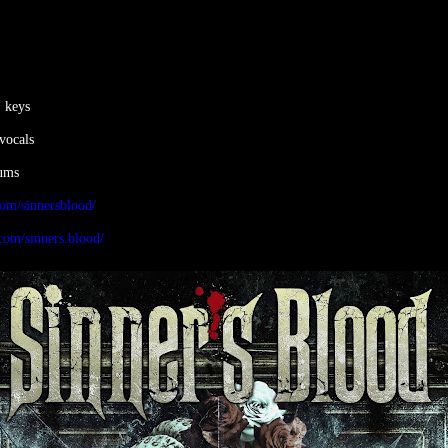
, keys
 vocals
rums
om/sinnersblood/
com/sinners.blood/