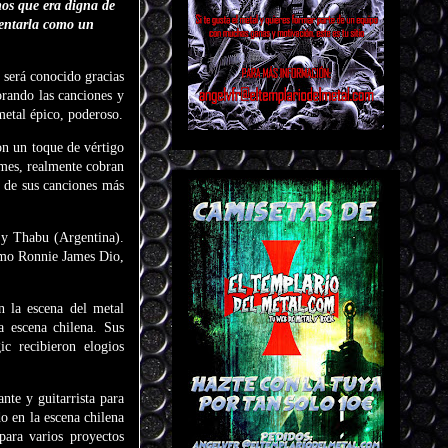
mos que era digna de
sentarla como un
será conocido gracias
orando las canciones y
metal épico, poderoso.
on un toque de vértigo
ames, realmente cobran
s de sus canciones más
 y Thabu (Argentina).
omo Ronnie James Dio,
n la escena del metal
a escena chilena. Sus
c recibieron elogios
nte y guitarrista para
o en la escena chilena
ara varios proyectos