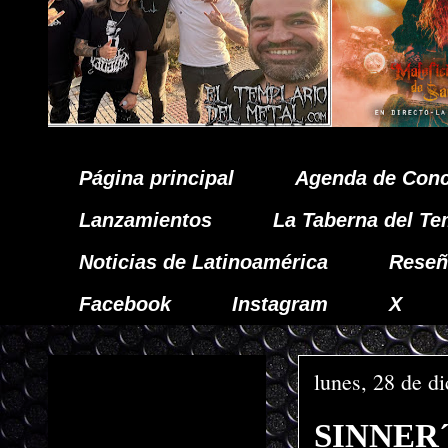
Página principal
Agenda de Conc
Lanzamientos
La Taberna del Te
Noticias de Latinoamérica
Reseñ
Facebook
Instagram
X
lunes, 28 de d
SINNER´S