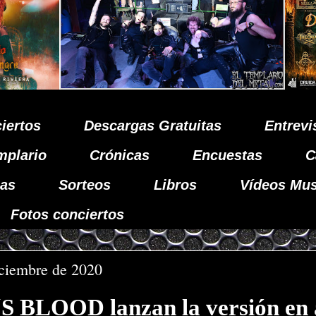
iertos
Descargas Gratuitas
Entrevi
mplario
Crónicas
Encuestas
C
as
Sorteos
Libros
Vídeos Mus
Fotos conciertos
iciembre de 2020
 BLOOD lanzan la versión en 