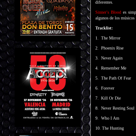
diferentes.
Sinner's Blood
es sim
algunos de los músicos 
Tracklist:
1. The Mirror
2. Phoenix Rise
3. Never Again
4. Remember Me
5. The Path Of Fear
6. Forever
7. Kill Or Die
8. Never Resting Soul
9. Who I Am
10. The Hunting