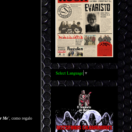
Select Language
▼
r Me'
, como regalo