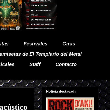
stas
Festivales
Giras
amisetas de El Templario del Metal
icales
Staff
Contacto
Noticia destacada
acústico