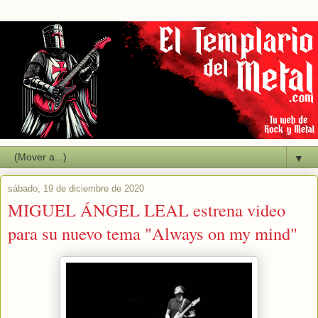
▼
sábado, 19 de diciembre de 2020
MIGUEL ÁNGEL LEAL estrena video
para su nuevo tema "Always on my mind"