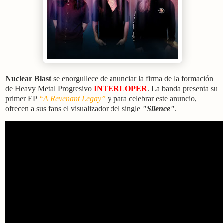
Nuclear Blast
se enorgullece de anunciar la firma de la formación
de Heavy Metal Progresivo
INTERLOPER
. La banda presenta su
primer EP
“A Revenant Legay”
y para celebrar este anuncio,
ofrecen a sus fans el visualizador del single
"Silence"
.