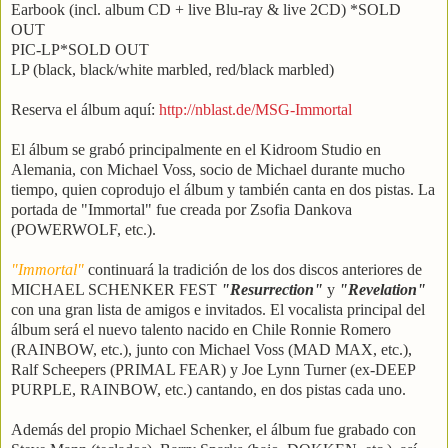
Earbook (incl. album CD + live Blu-ray & live 2CD) *SOLD
OUT
PIC-LP*SOLD OUT
LP (black, black/white marbled, red/black marbled)
Reserva el álbum aquí:
http://nblast.de/MSG-Immortal
El álbum se grabó principalmente en el Kidroom Studio en
Alemania, con Michael Voss, socio de Michael durante mucho
tiempo, quien coprodujo el álbum y también canta en dos pistas. La
portada de "Immortal" fue creada por Zsofia Dankova
(POWERWOLF, etc.).
"Immortal"
continuará la tradición de los dos discos anteriores de
MICHAEL SCHENKER FEST
"Resurrection"
y
"Revelation"
con una gran lista de amigos e invitados. El vocalista principal del
álbum será el nuevo talento nacido en Chile Ronnie Romero
(RAINBOW, etc.), junto con Michael Voss (MAD MAX, etc.),
Ralf Scheepers (PRIMAL FEAR) y Joe Lynn Turner (ex-DEEP
PURPLE, RAINBOW, etc.) cantando, en dos pistas cada uno.
Además del propio Michael Schenker, el álbum fue grabado con