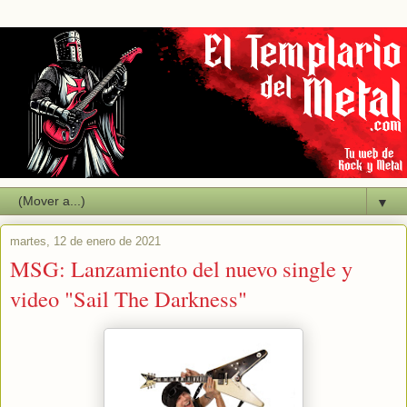
▼
martes, 12 de enero de 2021
MSG: Lanzamiento del nuevo single y
video "Sail The Darkness"