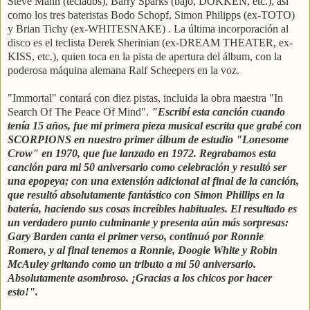
Steve Mann (teclados), Barry Sparks (bajo, DOKKEN, etc.), así
como los tres bateristas Bodo Schopf, Simon Philipps (ex-TOTO)
y Brian Tichy (ex-WHITESNAKE) . La última incorporación al
disco es el teclista Derek Sherinian (ex-DREAM THEATER, ex-
KISS, etc.), quien toca en la pista de apertura del álbum, con la
poderosa máquina alemana Ralf Scheepers en la voz.
"Immortal" contará con diez pistas, incluida la obra maestra "In
Search Of The Peace Of Mind".
"Escribí esta canción cuando
tenía 15 años, fue mi primera pieza musical escrita que grabé con
SCORPIONS en nuestro primer álbum de estudio "Lonesome
Crow" en 1970, que fue lanzado en 1972. Regrabamos esta
canción para mi 50 aniversario como celebración y resultó ser
una epopeya; con una extensión adicional al final de la canción,
que resultó absolutamente fantástico con Simon Phillips en la
batería, haciendo sus cosas increíbles habituales. El resultado es
un verdadero punto culminante y presenta aún más sorpresas:
Gary Barden canta el primer verso, continuó por Ronnie
Romero, y al final tenemos a Ronnie, Doogie White y Robin
McAuley gritando como un tributo a mi 50 aniversario.
Absolutamente asombroso. ¡Gracias a los chicos por hacer
esto!".