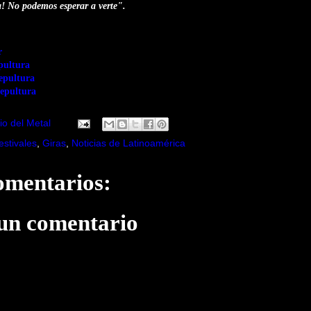
a! No podemos esperar a verte".
r
pultura
epultura
sepultura
io del Metal
estivales
,
Giras
,
Noticias de Latinoamérica
omentarios:
 un comentario