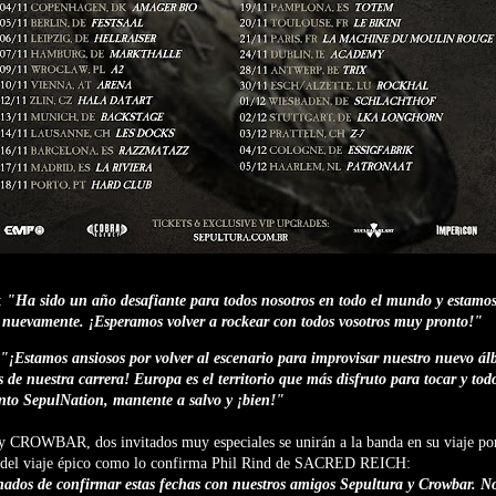
:
"Ha sido un año desafiante para todos nosotros en todo el mundo y estam
ra nuevamente. ¡Esperamos volver a rockear con todos vosotros muy pronto!"
"¡Estamos ansiosos por volver al escenario para improvisar nuestro nuevo
 de nuestra carrera! Europa es el territorio que más disfruto para tocar y to
to SepulNation, mantente a salvo y ¡bien!"
OWBAR, dos invitados muy especiales se unirán a la banda en su viaje por
e del viaje épico como lo confirma Phil Rind de SACRED REICH:
os de confirmar estas fechas con nuestros amigos Sepultura y Crowbar. No t