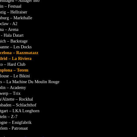
agen – Amager Bio
– Festsaal
– Hellraiser
g – Markthalle
aw - A2
 – Arena
Hala Datart
 – Backstage
ne – Les Docks
ona – Razzmatazz
 – La Riviera
– Hard Club
ona – Totem
e – Le Bikini
 La Machine Du Moulin Rouge
n – Academy
p – Trix
zette – Rockhal
en – Schlachthof
rt – LKA Longhorn
ln – Z-7
 – Essigfabrik
 - Patronaat