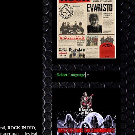
Select Language
▼
asil,
ROCK IN RIO
,
 apertura del festival