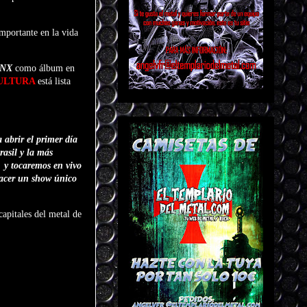
importante en la vida
ONX
como álbum en
ULTURA
está lista
 abrir el primer día
rasil y la más
s y tocaremos en vivo
hacer un show único
 capitales del metal de