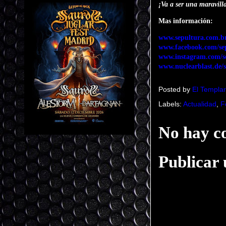
¡Va a ser una maravill
Mas información:
www.sepultura.com.b
www.facebook.com/se
www.instagram.com/s
www.nuclearblast.de/
Posted by
El Templar
Labels:
Actualidad
,
F
No hay c
Publicar