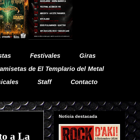
stas
Festivales
Giras
amisetas de El Templario del Metal
icales
Staff
Contacto
Noticia destacada
to a La