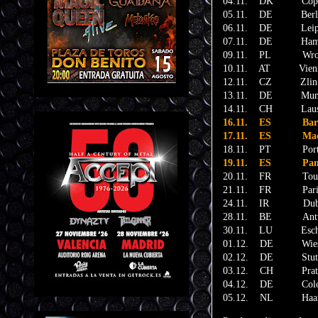
04.11. DK Copenh
05.11. DE Berlin 
06.11. DE Leipzig 
07.11. DE Hambur
09.11. PL Wrocl
10.11. AT Vienna
12.11. CZ Zlin - 
13.11. DE Munich
14.11. CH Lausan
16.11. ES Barcel
17.11. ES Madrid
18.11. PT Porto 
19.11. ES Pampl
20.11. FR Toulous
21.11. FR Paris –
24.11. IR Dubli
28.11. BE Antwer
30.11. LU Esch/Al
01.12. DE Wiesbad
02.12. DE Stuttga
03.12. CH Pratte
04.12. DE Cologne
05.12. NL Haarlem