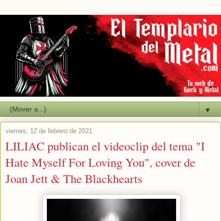
▼
viernes, 12 de febrero de 2021
LILIAC publican el videoclip del tema "I
Hate Myself For Loving You", cover de
Joan Jett & The Blackhearts