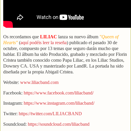
Os recordamos que
LILIAC
lanza su nuevo álbum
"Queen of
Hearts"
(
aquí podéis leer la reseña
) publicado el pasado 30 de
octubre, compuesto por 13 temas que seguro darán mucho que
hablar. El álbum ha sido Producido, grabado y mezclado por Florin
Cristea también conocido como Papa Liliac, en los Liliac Studios,
Downey CA. USA y masterizado por LandR. La portada ha sido
diseñada por la propia Abigail Cristea.
Website:
www.liliacband.com
Facebook:
https://www.facebook.com/liliacband/
Instagram:
https://www.instagram.com/liliacband/
Twitter:
https://twitter.com/LILIACBAND
Soundcloud:
https://soundcloud.com/liliacband