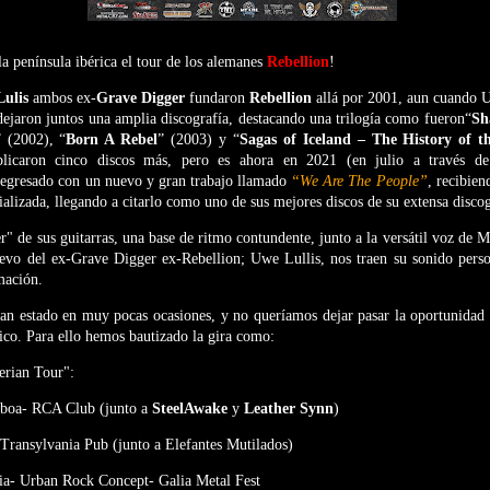
la península ibérica el tour de los alemanes
Rebellion
!
Lulis
ambos ex-
Grave Digger
fundaron
Rebellion
allá por 2001, aun cuando 
dejaron juntos una amplia discografía, destacando una trilogía como fueron“
Sh
” (2002), “
Born A Rebel
” (2003) y “
Sagas of Iceland – The History of t
icaron cinco discos más, pero es ahora en 2021 (en julio a través 
egresado con un nuevo y gran trabajo llamado
“We Are The People”
, recibien
ializada, llegando a citarlo como uno de sus mejores discos de su extensa discog
 de sus guitarras, una base de ritmo contundente, junto a la versátil voz de M
evo del ex-Grave Digger ex-Rebellion; Uwe Lullis, nos traen su sonido perso
mación.
an estado en muy pocas ocasiones, y no queríamos dejar pasar la oportunidad 
rico. Para ello hemos bautizado la gira como:
erian Tour":
sboa- RCA Club (junto a
SteelAwake
y
Leather Synn
)
Transylvania Pub (junto a Elefantes Mutilados)
ia- Urban Rock Concept- Galia Metal Fest