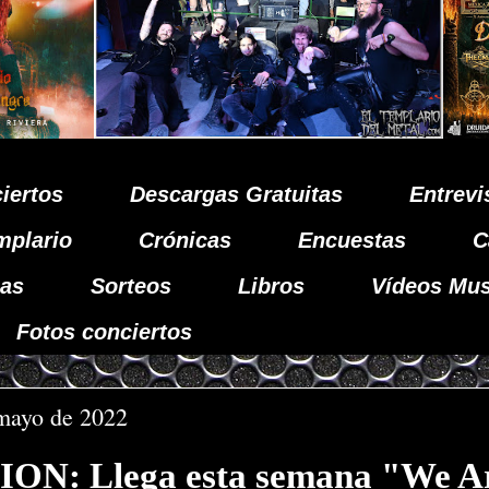
iertos
Descargas Gratuitas
Entrevi
mplario
Crónicas
Encuestas
C
as
Sorteos
Libros
Vídeos Mus
Fotos conciertos
 mayo de 2022
N: Llega esta semana "We A