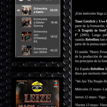
¡Este miércoles llega a 
Tomi Göttlich
y
Uwe 
parte de la formación, 
– A Tragedy in Steel
I”
(2005). Luego publ
cuando
Rebellion
han r
parte de la prensa espec
El sonido "Heavy Power"
de la producción de nu
los principios de la for
En España
Rebellion
h
disco por territorio ibé
"We Are The People-Ib
Miércoles 11 mayo- Li
Jueves 12 mayo- Vigo- 
Viernes 13 mayo- Vitor