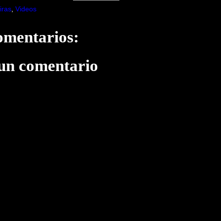
iras
,
Videos
omentarios:
 un comentario