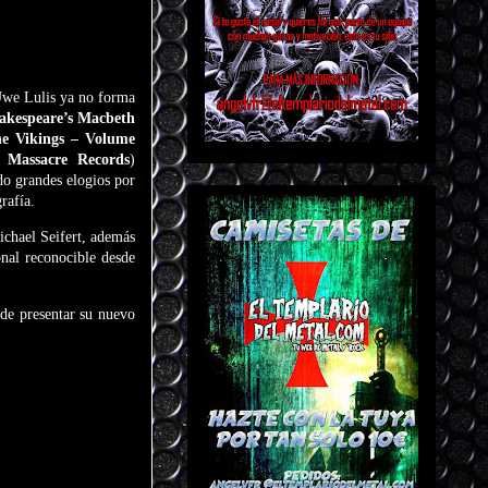
Uwe Lulis ya no forma
akespeare’s Macbeth
he Vikings – Volume
de
Massacre Records
)
do grandes elogios por
rafía.
ichael Seifert, además
nal reconocible desde
de presentar su nuevo