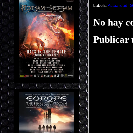
Labels:
Actualidad
,
G
No hay c
Publicar