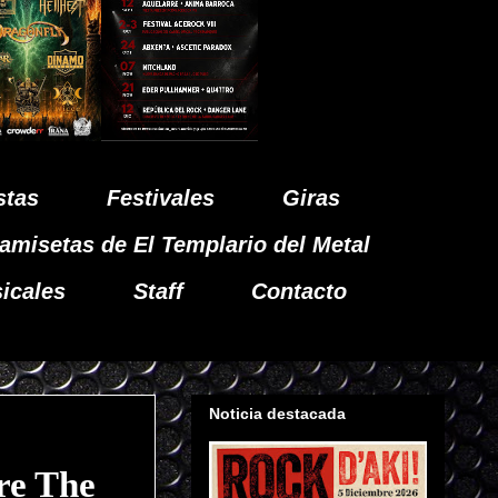
stas
Festivales
Giras
amisetas de El Templario del Metal
icales
Staff
Contacto
Noticia destacada
re The