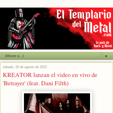
▼
sábado, 20 de agosto de 2022
KREATOR lanzan el video en vivo de
'Betrayer' (feat. Dani Filth)