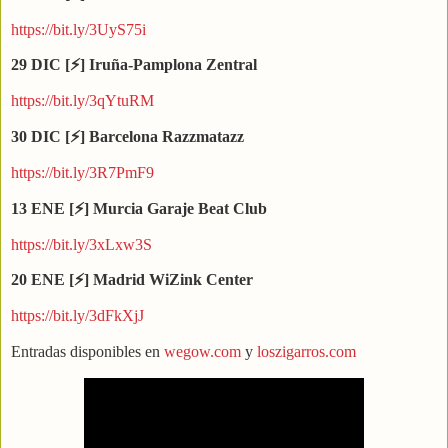
https://bit.ly/3UyS75i
29 DIC [
⚡] Iru
ñ
a-Pamplona Zentral
https://bit.ly/3qYtuRM
30 DIC [
⚡] Barcelona Razzmatazz
https://bit.ly/3R7PmF9
13 ENE [
⚡] Murcia Garaje Beat Club
https://bit.ly/3xLxw3S
20 ENE [
⚡] Madrid WiZink Center
https://bit.ly/3dFkXjJ
Entradas disponibles en
wegow.com
y
loszigarros.com