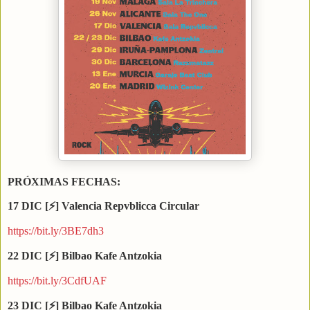
PRÓXIMAS FECHAS:
17 DIC [
⚡] Valencia Repvblicca Circular
https://bit.ly/3BE7dh3
22 DIC [
⚡
] Bilbao Kafe Antzokia
https://bit.ly/3CdfUAF
23 DIC [
⚡
] Bilbao Kafe Antzokia