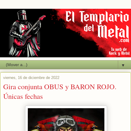
▼
viernes, 16 de diciembre de 2022
Gira conjunta OBUS y BARON ROJO.
Únicas fechas