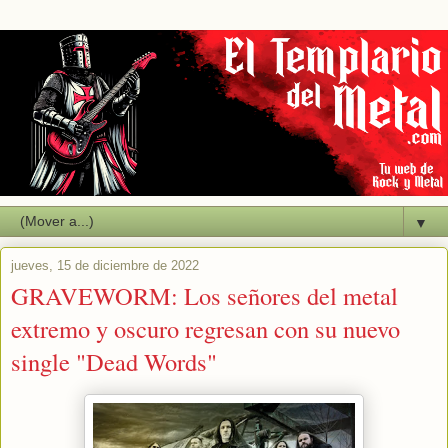
▼
jueves, 15 de diciembre de 2022
GRAVEWORM: Los señores del metal
extremo y oscuro regresan con su nuevo
single "Dead Words"