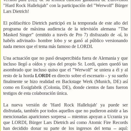
"Hard Rock Hallelujah" con la participación del "Werwolf" Bürger
Lars Dietrich!
El polifacético Dietrich participó en la temporada de este año del
programa de máxima audiencia de la televisión alemana "The
Masked Singer" (emitido a través de Pro 7) disfrazado de -sí, lo
habéis adivinado- hombre lobo y se ganó al público versionando
nada menos que el tema más famoso de LORDI.
Una actuación que no pasó desapercibida fuera de Alemania y que
incluso llegó a oídos y ojos del propio Sr. Lordi, quien quedó tan
asombrado que incluso quiso que el "Werwolf" se uniera a él y al
resto de la horda
LORDI
en directo sobre el escenario - y su sueño
finalmente se hizo realidad en Backstage Werk (Munich, DE) así
como en Essigfabrik (Colonia, DE), donde cientos de fans fueron
testigos de esta colaboración única.
La nueva versión de 'Hard Rock Hallelujah' ya puede ser
disfrutada, también por todos aquellos que no pudieron asistir a las
mencionadas apariciones sorpresa -- mientras apoyan a Ucrania ya
que LORDI, Bürger Lars Dietrich así como Atomic Fire Records
han decidido donar su parte de los ingresos del tema -- aquí: