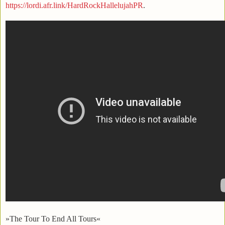
https://lordi.afr.link/HardRockHallelujahPR
.
»The Tour To End All Tours«