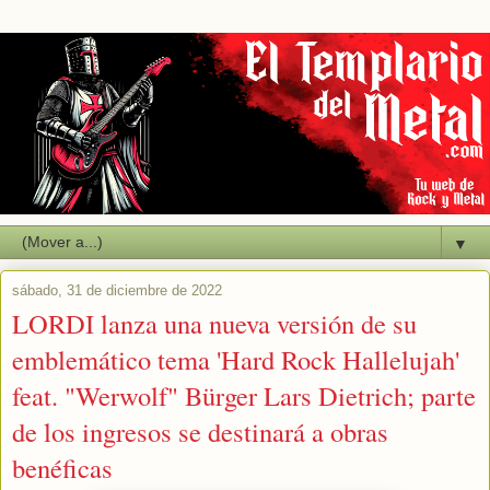
▼
sábado, 31 de diciembre de 2022
LORDI lanza una nueva versión de su
emblemático tema 'Hard Rock Hallelujah'
feat. "Werwolf" Bürger Lars Dietrich; parte
de los ingresos se destinará a obras
benéficas