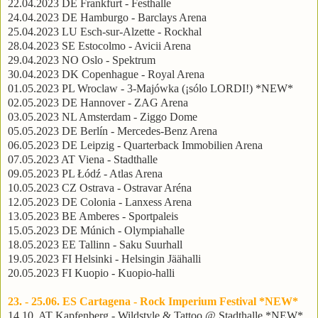
22.04.2023 DE Frankfurt - Festhalle
24.04.2023 DE Hamburgo - Barclays Arena
25.04.2023 LU Esch-sur-Alzette - Rockhal
28.04.2023 SE Estocolmo - Avicii Arena
29.04.2023 NO Oslo - Spektrum
30.04.2023 DK Copenhague - Royal Arena
01.05.2023 PL Wroclaw - 3-Majówka (¡sólo LORDI!) *NEW*
02.05.2023 DE Hannover - ZAG Arena
03.05.2023 NL Amsterdam - Ziggo Dome
05.05.2023 DE Berlín - Mercedes-Benz Arena
06.05.2023 DE Leipzig - Quarterback Immobilien Arena
07.05.2023 AT Viena - Stadthalle
09.05.2023 PL Łódź - Atlas Arena
10.05.2023 CZ Ostrava - Ostravar Aréna
12.05.2023 DE Colonia - Lanxess Arena
13.05.2023 BE Amberes - Sportpaleis
15.05.2023 DE Múnich - Olympiahalle
18.05.2023 EE Tallinn - Saku Suurhall
19.05.2023 FI Helsinki - Helsingin Jäähalli
20.05.2023 FI Kuopio - Kuopio-halli
23. - 25.06. ES Cartagena - Rock Imperium Festival *NEW*
14.10. AT Kapfenberg - Wildstyle & Tattoo @ Stadthalle *NEW*