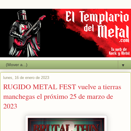
▼
lunes, 16 de enero de 2023
RUGIDO METAL FEST vuelve a tierras
manchegas el próximo 25 de marzo de
2023