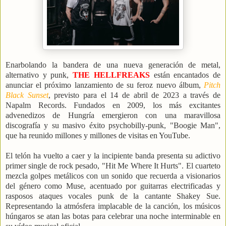
Enarbolando la bandera de una nueva generación de metal,
alternativo y punk,
THE HELLFREAKS
están encantados de
anunciar el próximo lanzamiento de su feroz nuevo álbum,
Pitch
Black Sunset
, previsto para el 14 de abril de 2023 a través de
Napalm Records.
Fundados en 2009, los más excitantes
advenedizos de Hungría emergieron con una maravillosa
discografía y su masivo éxito psychobilly-punk, "Boogie Man",
que ha reunido millones y millones de visitas en YouTube.
El telón ha vuelto a caer y la incipiente banda presenta su adictivo
primer single de rock pesado, "Hit Me Where It Hurts". El cuarteto
mezcla golpes metálicos con un sonido que recuerda a visionarios
del género como Muse, acentuado por guitarras electrificadas y
rasposos ataques vocales punk de la cantante Shakey Sue.
Representando la atmósfera implacable de la canción, los músicos
húngaros se atan las botas para celebrar una noche interminable en