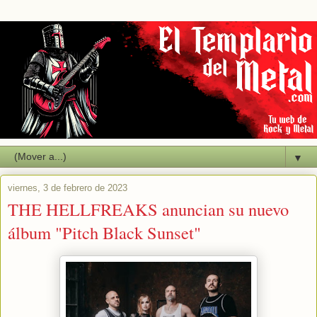
▼
viernes, 3 de febrero de 2023
THE HELLFREAKS anuncian su nuevo
álbum "Pitch Black Sunset"