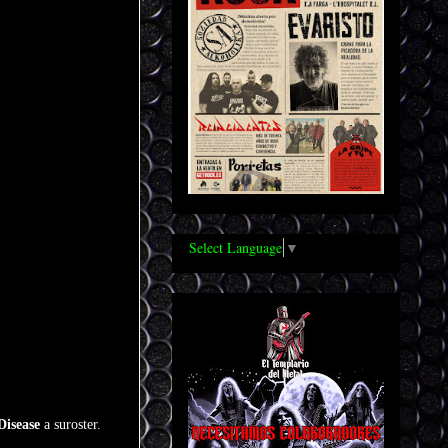
Select Language
▼
Disease
a suroster.