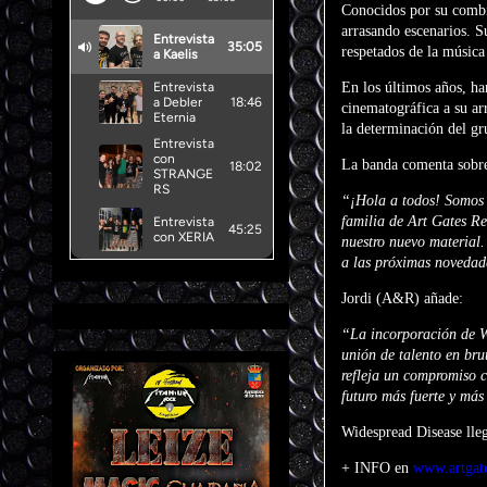
Conocidos por su combin
arrasando escenarios. S
respetados de la músic
En los últimos años, ha
cinematográfica a su ar
la determinación del gr
La banda comenta sobre
“¡Hola a todos! Somos 
familia de Art Gates R
nuestro nuevo material.
a las próximas noveda
Jordi (A&R) añade:
“La incorporación de W
unión de talento en bru
refleja un compromiso c
futuro más fuerte y más
Widespread Disease lleg
+ INFO en
www.artgat