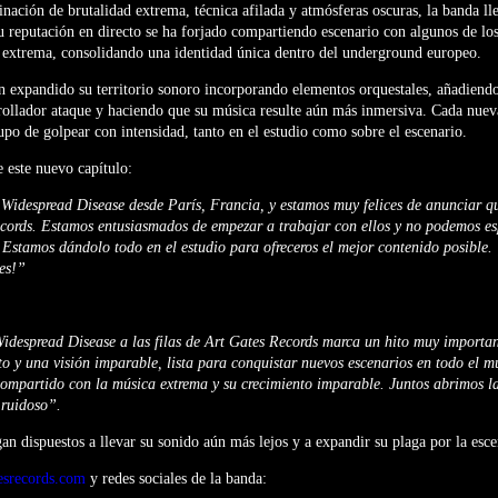
ación de brutalidad extrema, técnica afilada y atmósferas oscuras, la banda l
u reputación en directo se ha forjado compartiendo escenario con algunos de l
a extrema, consolidando una identidad única dentro del underground europeo.
n expandido su territorio sonoro incorporando elementos orquestales, añadiend
rollador ataque y haciendo que su música resulte aún más inmersiva. Cada nuev
upo de golpear con intensidad, tanto en el estudio como sobre el escenario.
 este nuevo capítulo:
Widespread Disease desde París, Francia, y estamos muy felices de anunciar q
ecords. Estamos entusiasmados de empezar a trabajar con ellos y no podemos e
 Estamos dándolo todo en el estudio para ofreceros el mejor contenido posible
des!”
idespread Disease a las filas de Art Gates Records marca un hito muy importan
to y una visión imparable, lista para conquistar nuevos escenarios en todo el 
ompartido con la música extrema y su crecimiento imparable. Juntos abrimos l
 ruidoso”.
an dispuestos a llevar su sonido aún más lejos y a expandir su plaga por la esc
esrecords.com
y redes sociales de la banda: