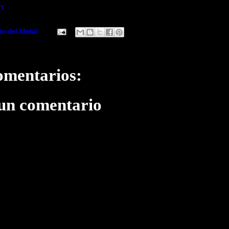
X
io del Metal
omentarios:
 un comentario