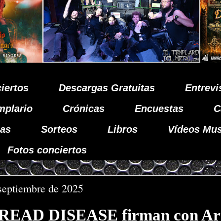
iertos
Descargas Gratuitas
Entrevi
mplario
Crónicas
Encuestas
C
as
Sorteos
Libros
Vídeos Mus
Fotos conciertos
septiembre de 2025
EAD DISEASE firman con Art