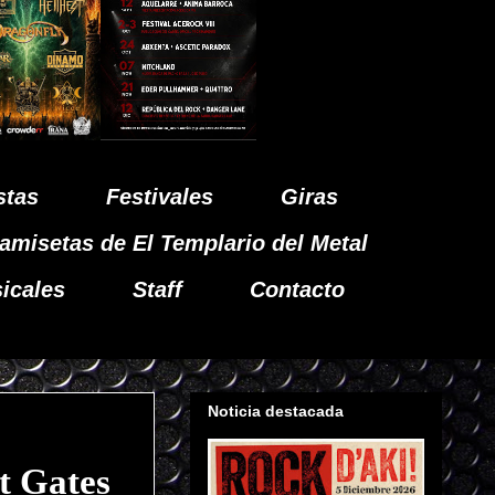
stas
Festivales
Giras
amisetas de El Templario del Metal
icales
Staff
Contacto
Noticia destacada
 Gates