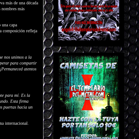
leva más de una década
os nombres más
o una capa
a composición refleja
ue nos unimos a la
sperar para compartir
. ¡Permaneced atentos
te para mí. Es la
mundo. Esta firma
as puertas hacia un
ena internacional.